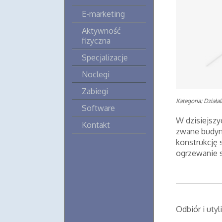
E-marketing
Aktywność
fizyczna
Specjalizacje
Noclegi
Zabiegi
Kategoria: Działa
Software
W dzisiejszy
Kontakt
zwane budyn
konstrukcję 
ogrzewanie s
Odbiór i uty