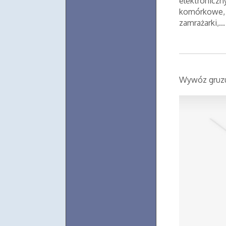
elektroniczn
komórkowe, s
zamrażarki,...
Wywóz gruzu