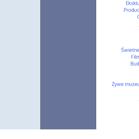
Ekskl
Produc
Świetne
Fil
Bud
Żywe muzeum