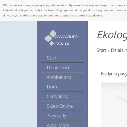
Ważne: nasze strony wykorzystują pliki cookies. Używamy informacji zapisanych za pomocą 
indywidualnych potrzeb użytkowników. W programie służącym do obsługi internetu można 
dotyczących cookies oznacza, że będą one zapisane w pamięci urządzenia.
Ekolog
www.auto-
czar.pl
Start
»
Działal
Start
Działalność
Budynki pas
Architektura
Dom
Certyfikaty
Sklep Online
Przyrządy
Auto-Moto