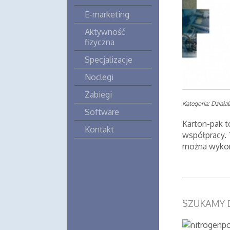
E-marketing
Aktywność
fizyczna
Specjalizacje
Noclegi
Zabiegi
Kategoria: Działa
Software
Karton-pak t
Kontakt
współpracy. 
można wykona
SZUKAMY