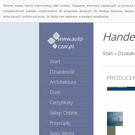
Ważne: nasze strony wykorzystują pliki cookies. Używamy informacji zapisanych za pomocą 
indywidualnych potrzeb użytkowników. W programie służącym do obsługi internetu można 
dotyczących cookies oznacza, że będą one zapisane w pamięci urządzenia.
Handel
www.auto-
czar.pl
Start
»
Działal
Start
Działalność
PRODUCE
Architektura
Dom
Certyfikaty
Sklep Online
Przyrządy
Auto-Moto