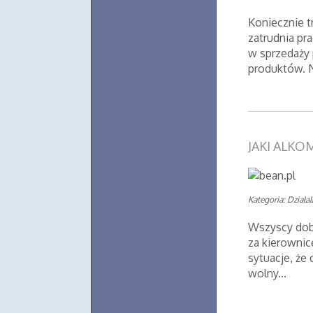
Koniecznie t
zatrudnia p
w sprzedaży 
produktów. N
JAKI ALKO
Kategoria: Działa
Wszyscy dobr
za kierowni
sytuacje, że
wolny...