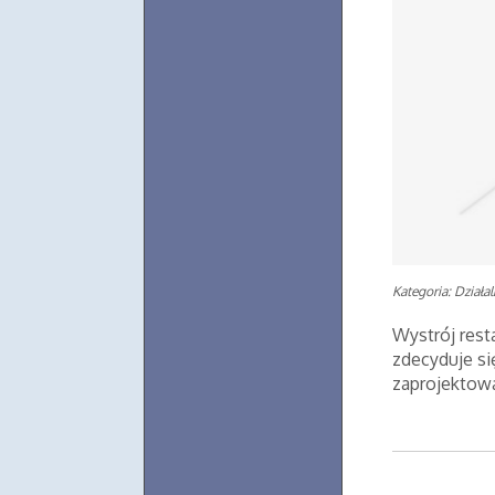
Kategoria: Działa
Wystrój resta
zdecyduje si
zaprojektowan