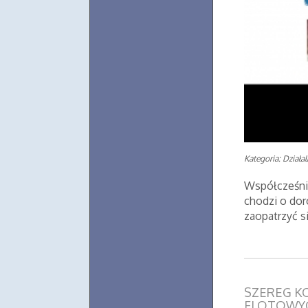
Kategoria: Działa
Współcześnie
chodzi o doro
zaopatrzyć 
SZEREG KO
FLOTOWY