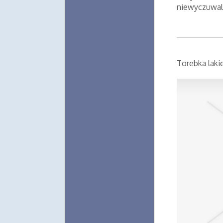
niewyczuwaln
Torebka laki