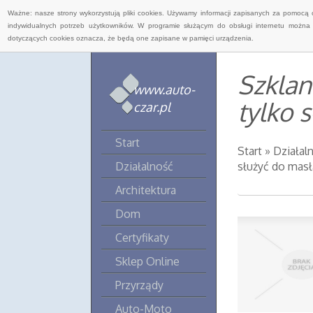
Ważne: nasze strony wykorzystują pliki cookies. Używamy informacji zapisanych za pomocą 
indywidualnych potrzeb użytkowników. W programie służącym do obsługi internetu można 
dotyczących cookies oznacza, że będą one zapisane w pamięci urządzenia.
Szklan
www.auto-
tylko 
czar.pl
Start
Start
»
Działal
Działalność
służyć do masł
Architektura
Dom
Certyfikaty
Sklep Online
Przyrządy
Auto-Moto