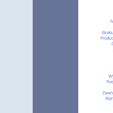
T
Ekskl
Produc
Wy
Pud
Zewnę
Wyn