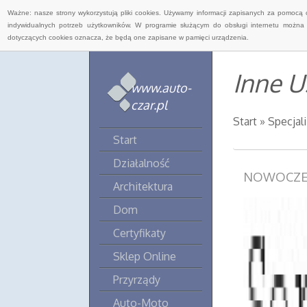
Ważne: nasze strony wykorzystują pliki cookies. Używamy informacji zapisanych za pomocą 
indywidualnych potrzeb użytkowników. W programie służącym do obsługi internetu można 
dotyczących cookies oznacza, że będą one zapisane w pamięci urządzenia.
Inne U
www.auto-
czar.pl
Start
»
Specjal
Start
Działalność
NOWOCZE
Architektura
Dom
Certyfikaty
Sklep Online
Przyrządy
Auto-Moto