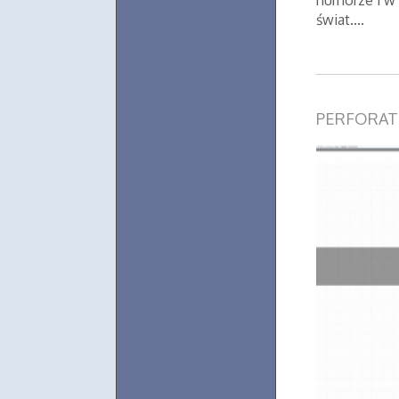
humorze i w 
świat....
PERFORAT