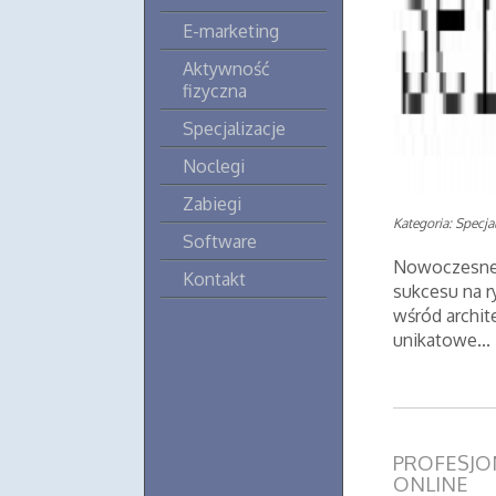
E-marketing
Aktywność
fizyczna
Specjalizacje
Noclegi
Zabiegi
Kategoria: Specjal
Software
Nowoczesne 
Kontakt
sukcesu na r
wśród archit
unikatowe...
PROFESJO
ONLINE