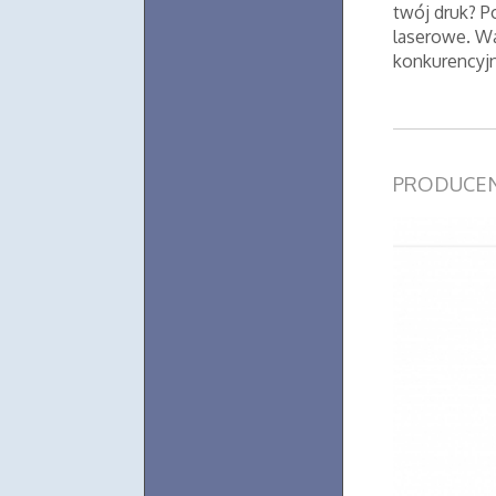
twój druk? P
laserowe. Wa
konkurencyjn
PRODUCE