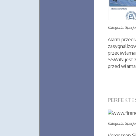
Kategoria: Specjal
Alarm przec
zasygnalizow
przeciwłaman
SSWiN jest z
przed włama
PERFEKTE
Kategoria: Specjal
Vergessen Si