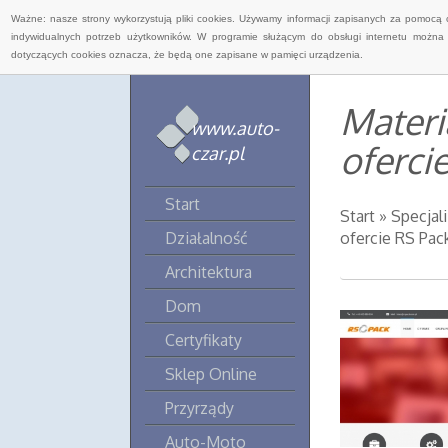
Ważne: nasze strony wykorzystują pliki cookies. Używamy informacji zapisanych za pomocą 
indywidualnych potrzeb użytkowników. W programie służącym do obsługi internetu można 
dotyczących cookies oznacza, że będą one zapisane w pamięci urządzenia.
Mater
www.auto-
oferci
czar.pl
Start
Start
»
Specjal
Działalność
ofercie RS Pac
Architektura
Dom
Certyfikaty
Sklep Online
Przyrządy
Auto-Moto