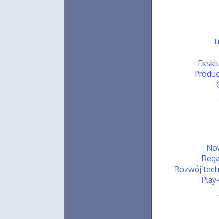
T
Ekskl
Produc
Now
Rega
Rozwój tech
Play