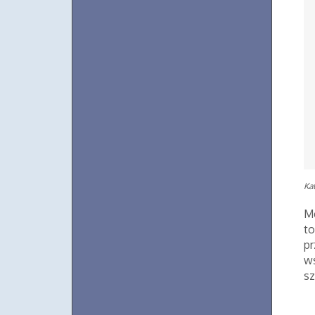
Ka
Me
t
pr
ws
sz