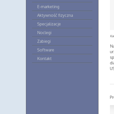
E-marketing
Aktywność fizyczna
Specjalizacje
Noclegi
Ka
Zabiegi
Na
Software
ur
sp
Kontakt
di
US
Pr