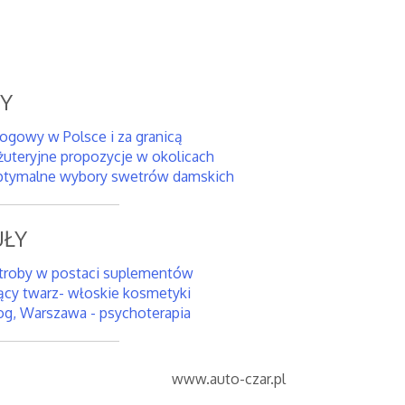
SY
rogowy w Polsce i za granicą
żuteryjne propozycje w okolicach
tymalne wybory swetrów damskich
ŁY
troby w postaci suplementów
ący twarz- włoskie kosmetyki
og, Warszawa - psychoterapia
www.auto-czar.pl