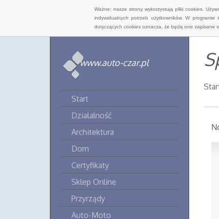
Ważne: nasze strony wykorzystują pliki cookies. Uży
indywidualnych potrzeb użytkowników. W programie 
dotyczących cookies oznacza, że będą one zapisane w
S
www.auto-czar.pl
Star
Start
Działalność
No
Architektura
Dom
Certyfikaty
Sklep Online
Przyrządy
Auto-Moto