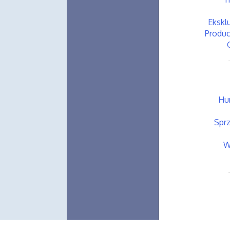
Ekskl
Produc
Hur
Spr
W