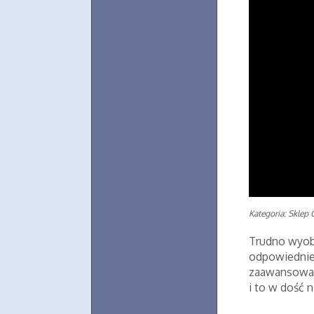
Kategoria: Sklep 
Trudno wyobr
odpowiednie
zaawansowan
i to w dość n