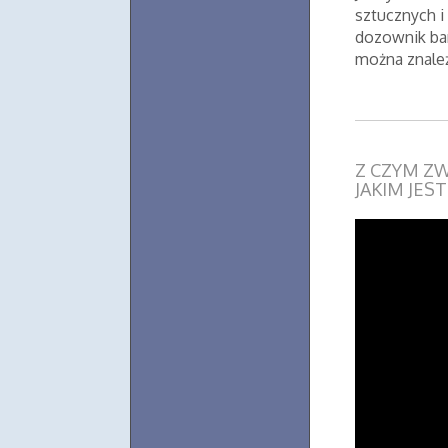
sztucznych i
dozownik ba
można znaleź
Z CZYM ZW
JAKIM JES