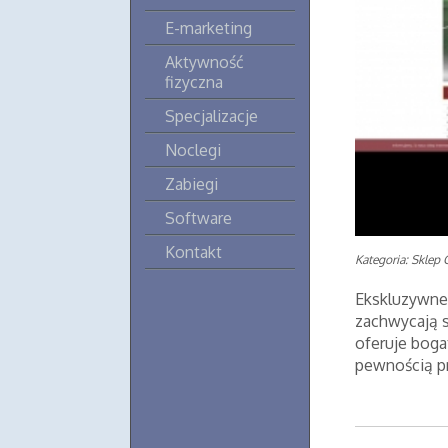
E-marketing
Aktywność
fizyczna
Specjalizacje
Noclegi
Zabiegi
Software
Kontakt
Kategoria: Sklep 
Ekskluzywne 
zachwycają s
oferuje boga
pewnością pr