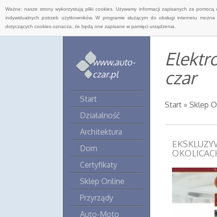
Ważne: nasze strony wykorzystują pliki cookies. Używamy informacji zapisanych za pomocą 
indywidualnych potrzeb użytkowników. W programie służącym do obsługi internetu można 
dotyczących cookies oznacza, że będą one zapisane w pamięci urządzenia.
Elektr
www.auto-
czar
czar.pl
Start
Start
»
Sklep O
Działalność
Architektura
EKSKLUZY
Dom
OKOLICAC
Certyfikaty
Sklep Online
Przyrządy
Auto-Moto