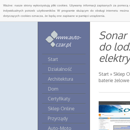
Ważne: nasze strony wykorzystują pliki cookies. Używamy informacji zapisanych za pomocą 
indywidualnych potrzeb użytkowników. W programie służącym do obsługi internetu można 
dotyczących cookies oznacza, że będą one zapisane w pamięci urządzenia.
Sonar 
www.auto-
do lod
czar.pl
elektr
Start
Działalność
Start
»
Sklep O
Architektura
baterie żelowe
Dom
Certyfikaty
Sklep Online
Przyrządy
Auto-Moto