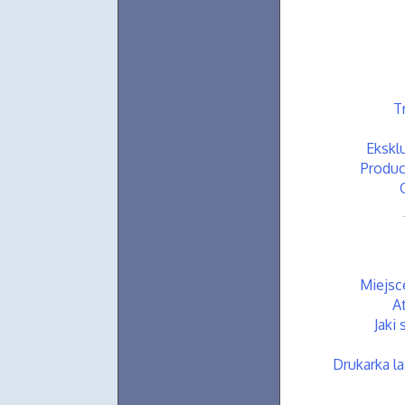
T
Ekskl
Produc
Miejsc
A
Jaki
Drukarka l