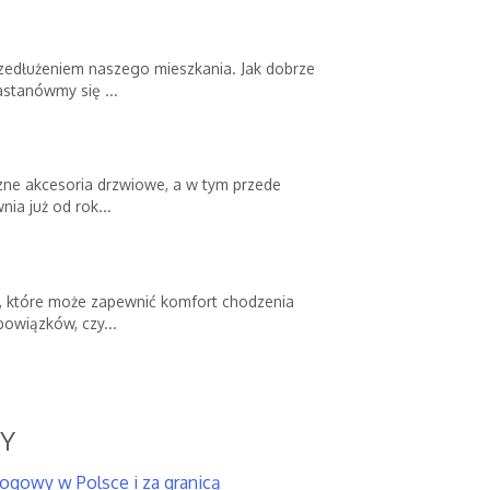
edłużeniem naszego mieszkania. Jak dobrze
astanówmy się ...
iczne akcesoria drzwiowe, a w tym przede
ia już od rok...
a, które może zapewnić komfort chodzenia
bowiązków, czy...
SY
rogowy w Polsce i za granicą