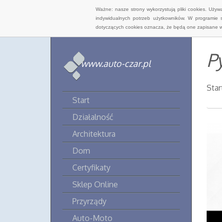
Ważne: nasze strony wykorzystują pliki cookies. Uży
indywidualnych potrzeb użytkowników. W programie 
dotyczących cookies oznacza, że będą one zapisane w
P
www.auto-czar.pl
Star
Start
Działalność
Architektura
Dom
Certyfikaty
Sklep Online
Przyrządy
Auto-Moto