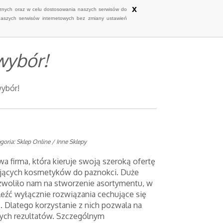
x
ycznych oraz w celu dostosowania naszych serwisów do
naszych serwisów internetowych bez zmiany ustawień
 wybór!
wybór!
goria: Sklep Online / Inne Sklepy
a firma, która kieruje swoją szeroką ofertę
ujących kosmetyków do paznokci. Duże
woliło nam na stworzenie asortymentu, w
eźć wyłącznie rozwiązania cechujące się
. Dlatego korzystanie z nich pozwala na
zych rezultatów. Szczególnym