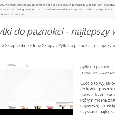
wamy informacji zapisanych za pomocą cookies i podobnych technologii w celach m.in. statyst
służącym do obsługi internetu można zmienić ustawienia dotyczące cookies. Korzystanie z 
 pamięci urządzenia.
yłki do paznokci - najlepszy
t
»
Sklep Online
»
Inne Sklepy
»
Pyłki do paznokci - najlepszy 
pyłki do paznokci
Dodane: 2021-06-28
Kate
Cuccio to wyjątkow
do kobiet poszuk
doświadczenie poz
którym można znal
najwyższą jakością
uzyskanie najleps