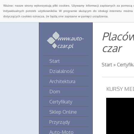
Ważne: nasze strony wykorzystują pliki cookies. Używamy informacji zapisanych za pomocą 
indywidualnych potrzeb użytkowników. W programie służącym do obsługi internetu można 
dotyczących cookies oznacza, że będą one zapisane w pamięci urządzenia.
Placów
www.auto-
czar
czar.pl
Start
Start
»
Certyfik
Działalność
Architektura
KURSY ME
Dom
Certyfikaty
Sklep Online
Przyrządy
Auto-Moto