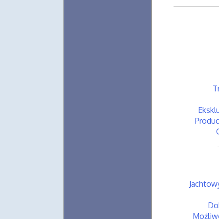
T
Ekskl
Produc
Jachtowy
Do
Możliwo