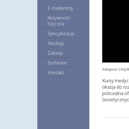
E-marketing
Aktywność
fizyczna
Specjalizacje
Noclegi
Zabiegi
Software
Kategoria: Certyf
Kontakt
Kursy medycz
okazja do r
policealna of
teoretycznyc