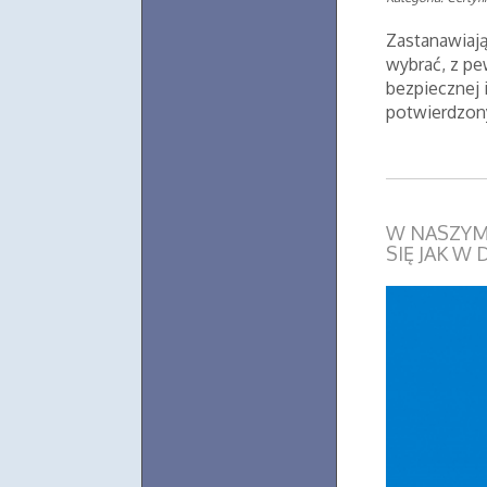
Zastanawiają
wybrać, z pe
bezpiecznej 
potwierdzony
W NASZYM
SIĘ JAK W