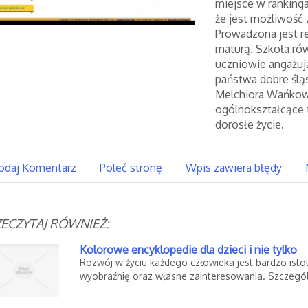
miejsce w rankinga
że jest możliwość
Prowadzona jest r
maturą. Szkoła rów
uczniowie angażują 
państwa dobre śląs
Melchiora Wańkow
ogólnokształcące t
dorosłe życie.
odaj Komentarz
Poleć stronę
Wpis zawiera błędy
ECZYTAJ RÓWNIEŻ:
Kolorowe encyklopedie dla dzieci i nie tylko
Rozwój w życiu każdego człowieka jest bardzo is
wyobraźnię oraz własne zainteresowania. Szczególni