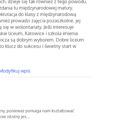
ch, dzieje się tak również z tego powodu,
 zdania tu międzynarodowej matury.
ekrutacja do klasy z międzynarodową
nież prowadzi zajęcia pozaszkolne, jej
się w wolontariaty. Jeśli interesuje
kie liceum, Katowice i szkoła imienia
icza są dobrym wyborem. Dobre liceum
o klucz do sukcesu i świetny start w
Modyfikuj wpis
totny, ponieważ pomaga nam kształtować
e istotny jes...