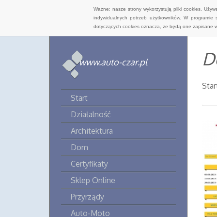
Ważne: nasze strony wykorzystują pliki cookies. Uży
indywidualnych potrzeb użytkowników. W programie 
dotyczących cookies oznacza, że będą one zapisane w
D
www.auto-czar.pl
Star
Start
Działalność
Architektura
Dom
Certyfikaty
Sklep Online
Przyrządy
Auto-Moto