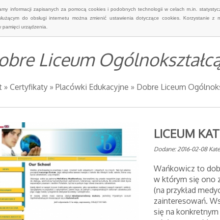
wamy informacji zapisanych za pomocą cookies i podobnych technologii w celach m.in. statyst
służącym do obsługi internetu można zmienić ustawienia dotyczące cookies. Korzystanie z 
 pamięci urządzenia.
obre Liceum Ogólnokształcą
t
»
Certyfikaty
»
Placówki Edukacyjne
»
Dobre Liceum Ogólnoks
LICEUM KA
Dodane: 2016-02-08
Kate
Wańkowicz to dobr
w którym się ono z
(na przykład medyc
zainteresowań. Ws
się na konkretnym