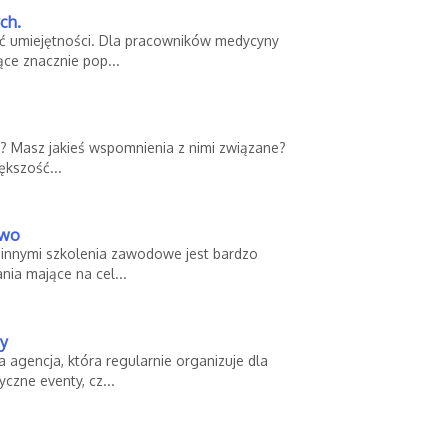
ch.
sić umiejętności. Dla pracowników medycyny
ce znacznie pop...
? Masz jakieś wspomnienia z nimi związane?
ększość...
two
 innymi szkolenia zawodowe jest bardzo
nia mające na cel...
sy
 agencja, która regularnie organizuje dla
czne eventy, cz...