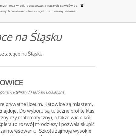
x
ycznych oraz w celu dostosowania naszych serwisów do
naszych serwisów internetowych bez zmiany ustawień
ce na Śląsku
ztałcące na Śląsku
TOWICE
goria: Certyfikaty / Placówki Edukacyjne
e prywatne liceum. Katowice są miastem,
najduje. Do wyboru są tu liczne profile klas
zny czy matematyczny), a także wiele kół
piera to rozwój młodzieży i pozwala skupić
 zainteresowaniu. Szkoła zajmuje wysokie