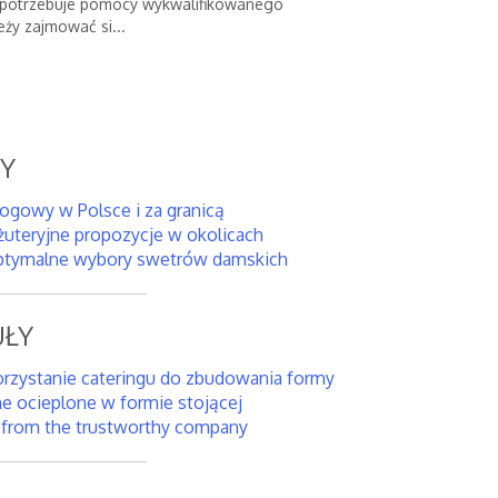
ż potrzebuje pomocy wykwalifikowanego
eży zajmować si...
SY
rogowy w Polsce i za granicą
żuteryjne propozycje w okolicach
tymalne wybory swetrów damskich
ŁY
rzystanie cateringu do zbudowania formy
e ocieplone w formie stojącej
 from the trustworthy company