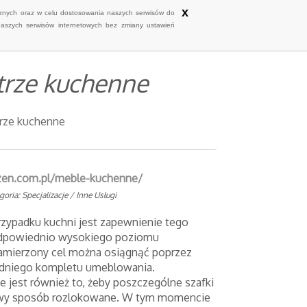
x
ycznych oraz w celu dostosowania naszych serwisów do
naszych serwisów internetowych bez zmiany ustawień
trze kuchenne
rze kuchenne
rzen.com.pl/meble-kuchenne/
goria: Specjalizacje / Inne Usługi
zypadku kuchni jest zapewnienie tego
odpowiednio wysokiego poziomu
Zamierzony cel można osiągnąć poprzez
dniego kompletu umeblowania.
e jest również to, żeby poszczególne szafki
iwy sposób rozlokowane. W tym momencie