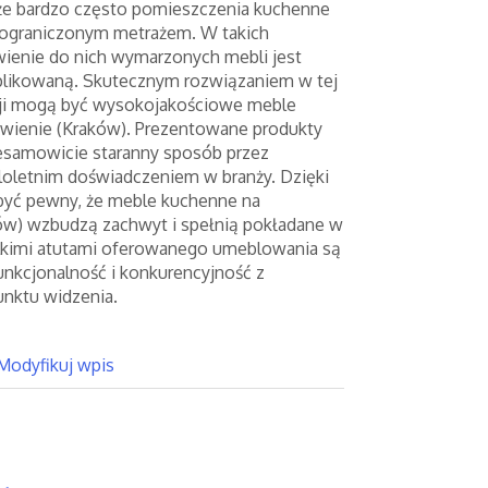
 że bardzo często pomieszczenia kuchenne
ę ograniczonym metrażem. W takich
ienie do nich wymarzonych mebli jest
likowaną. Skutecznym rozwiązaniem w tej
cji mogą być wysokojakościowe meble
wienie (Kraków). Prezentowane produkty
esamowicie staranny sposób przez
eloletnim doświadczeniem w branży. Dzięki
być pewny, że meble kuchenne na
w) wzbudzą zachwyt i spełnią pokładane w
elkimi atutami oferowanego umeblowania są
unkcjonalność i konkurencyjność z
nktu widzenia.
Modyfikuj wpis