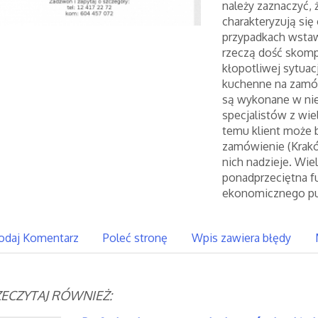
należy zaznaczyć,
charakteryzują si
przypadkach wstaw
rzeczą dość skomp
kłopotliwej sytua
kuchenne na zamó
są wykonane w ni
specjalistów z wi
temu klient może 
zamówienie (Krakó
nich nadzieje. Wi
ponadprzeciętna f
ekonomicznego pu
odaj Komentarz
Poleć stronę
Wpis zawiera błędy
ECZYTAJ RÓWNIEŻ: