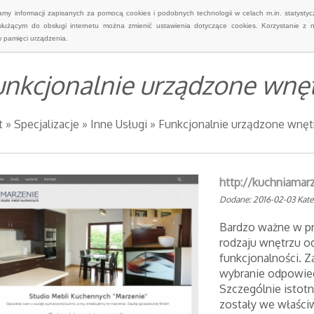
wamy informacji zapisanych za pomocą cookies i podobnych technologii w celach m.in. statyst
służącym do obsługi internetu można zmienić ustawienia dotyczące cookies. Korzystanie z 
 pamięci urządzenia.
unkcjonalnie urządzone wnę
t
»
Specjalizacje
»
Inne Usługi
»
Funkcjonalnie urządzone wnęt
http://kuchniama
Dodane: 2016-02-03
Kate
Bardzo ważne w pr
rodzaju wnętrzu 
funkcjonalności. 
wybranie odpowie
Szczególnie istotn
zostały we właśc