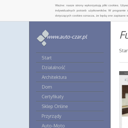
Ważne: nasze strony wykorzystują pliki cookies. Uży
indywidualnych potrzeb użytkowników. W programie 
dotyczących cookies oznacza, że będą one zapisane w
F
www.auto-czar.pl
Star
Start
Działalność
Architektura
Dom
Certyfikaty
Sklep Online
Przyrządy
Auto-Moto