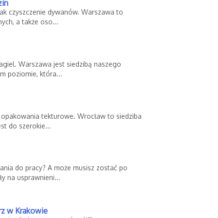
zin
, jak czyszczenie dywanów. Warszawa to
ych, a także oso...
agiel. Warszawa jest siedzibą naszego
m poziomie, która...
i opakowania tekturowe. Wrocław to siedziba
st do szerokie...
dania do pracy? A może musisz zostać po
y na usprawnieni...
rz w Krakowie