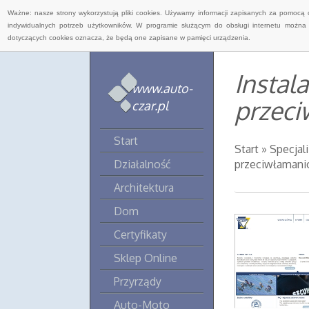
Ważne: nasze strony wykorzystują pliki cookies. Używamy informacji zapisanych za pomocą 
indywidualnych potrzeb użytkowników. W programie służącym do obsługi internetu można 
dotyczących cookies oznacza, że będą one zapisane w pamięci urządzenia.
Instal
www.auto-
przec
czar.pl
Start
Start
»
Specjal
Działalność
przeciwłaman
Architektura
Dom
Certyfikaty
Sklep Online
Przyrządy
Auto-Moto