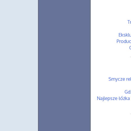
T
Ekskl
Produc
Smycze re
Gd
Najlepsze łóżk