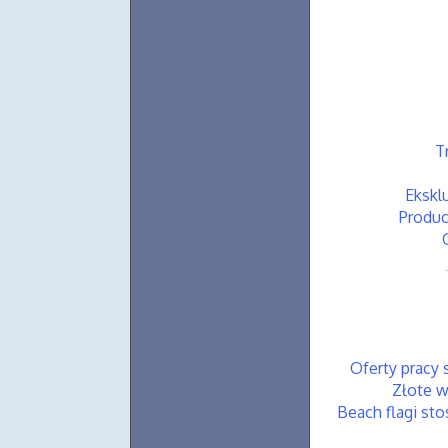
T
Ekskl
Produc
Oferty pracy 
Złote w
Beach flagi st