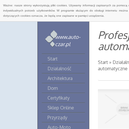
Ważne: nasze strony wykorzystują pliki cookies. Używamy informacji zapisanych za pomocą 
indywidualnych potrzeb użytkowników. W programie służącym do obsługi internetu można 
dotyczących cookies oznacza, że będą one zapisane w pamięci urządzenia.
Profes
www.auto-
autom
czar.pl
Start
Start
»
Działal
Działalność
automatyczne
Architektura
Dom
Certyfikaty
Sklep Online
Przyrządy
Auto-Moto