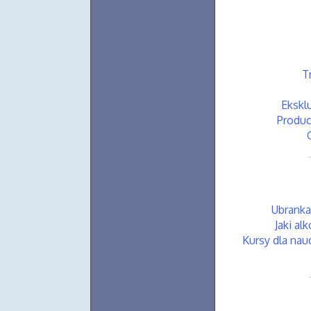
T
Ekskl
Produc
Ubranka
Jaki al
Kursy dla na