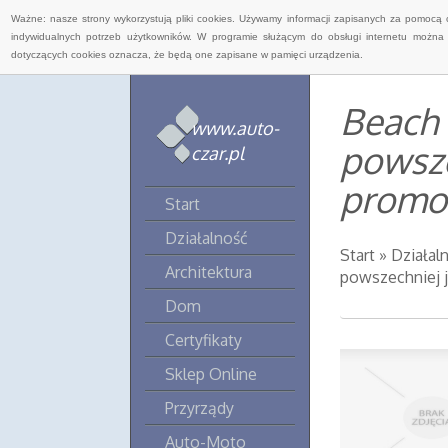
Ważne: nasze strony wykorzystują pliki cookies. Używamy informacji zapisanych za pomocą 
indywidualnych potrzeb użytkowników. W programie służącym do obsługi internetu można 
dotyczących cookies oznacza, że będą one zapisane w pamięci urządzenia.
Beach 
www.auto-
powsze
czar.pl
promoc
Start
Działalność
Start
»
Działal
Architektura
powszechniej j
Dom
Certyfikaty
Sklep Online
Przyrządy
Auto-Moto