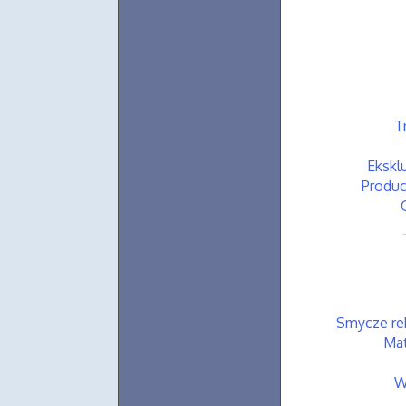
T
Ekskl
Produc
Smycze re
Mat
W