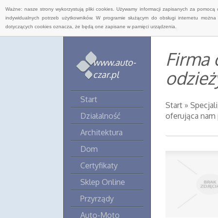
Ważne: nasze strony wykorzystują pliki cookies. Używamy informacji zapisanych za pomocą 
indywidualnych potrzeb użytkowników. W programie służącym do obsługi internetu można 
dotyczących cookies oznacza, że będą one zapisane w pamięci urządzenia.
Firma 
www.auto-
odzież
czar.pl
Start
Start
»
Specjal
Działalność
oferująca nam 
Architektura
Dom
Certyfikaty
Sklep Online
Przyrządy
Auto-Moto