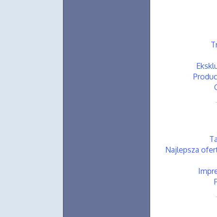
T
Ekskl
Produc
Ta
Najlepsza ofer
Impre