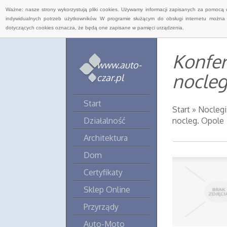
Ważne: nasze strony wykorzystują pliki cookies. Używamy informacji zapisanych za pomocą 
indywidualnych potrzeb użytkowników. W programie służącym do obsługi internetu można 
dotyczących cookies oznacza, że będą one zapisane w pamięci urządzenia.
Konfer
www.auto-
nocleg
czar.pl
Start
Start
»
Noclegi
Działalność
nocleg. Opole
Architektura
Dom
Certyfikaty
Sklep Online
Przyrządy
Auto-Moto