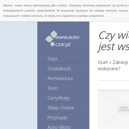
Ważne: nasze strony wykorzystują pliki cookies. Używamy informacji zapisanych za pomocą 
indywidualnych potrzeb użytkowników. W programie służącym do obsługi internetu można 
dotyczących cookies oznacza, że będą one zapisane w pamięci urządzenia.
Czy wi
www.auto-
jest w
czar.pl
Start
Start
»
Zabiegi
Działalność
wskazane?
Architektura
Dom
Certyfikaty
Sklep Online
Przyrządy
Auto-Moto