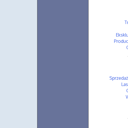
T
Ekskl
Produc
Sprzedaż
La
W