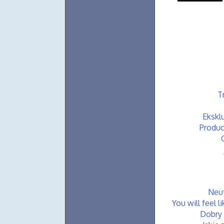
T
Ekskl
Produc
Neut
You will feel 
Dobry 