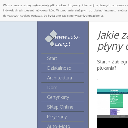
Ważne: nasze strony wykorzystują pliki cookies. Używamy informacji zapisanych za pomocą 
indywidualnych potrzeb użytkowników. W programie służącym do obsługi internetu można 
dotyczących cookies oznacza, że będą one zapisane w pamięci urządzenia.
Jakie 
www.auto-
płyny 
czar.pl
Start
Start
»
Zabiegi
Działalność
płukania?
Architektura
Dom
Certyfikaty
Sklep Online
Przyrządy
Auto-Moto