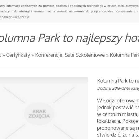
wamy informacji zapisanych za pomocą cookies i podobnych technologii w celach m.in. statyst
służącym do obsługi internetu można zmienić ustawienia dotyczące cookies. Korzystanie z 
 pamięci urządzenia.
olumna Park to najlepszy ho
t
»
Certyfikaty
»
Konferencje, Sale Szkoleniowe
»
Kolumna Park
Kolumna Park to na
Dodane: 2016-02-01
Kate
W Łodzi oferowane
jednak postawić n
w centrum miasta,
lokalizacja. Pokoj
proponowane są na
stwierdzić, że na 