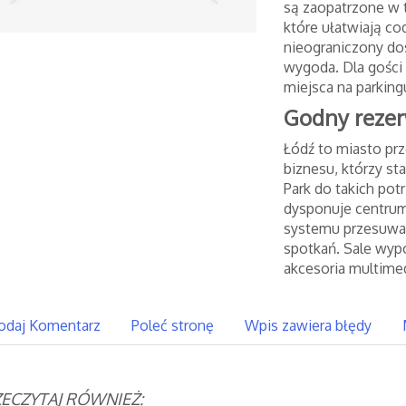
są zaopatrzone w t
które ułatwiają co
nieograniczony do
wygoda. Dla gości
miejsca na parkin
Godny rezer
Łódź to miasto prz
biznesu, którzy st
Park do takich pot
dysponuje centrum 
systemu przesuwan
spotkań. Sale wypo
akcesoria multimed
odaj Komentarz
Poleć stronę
Wpis zawiera błędy
ECZYTAJ RÓWNIEŻ: