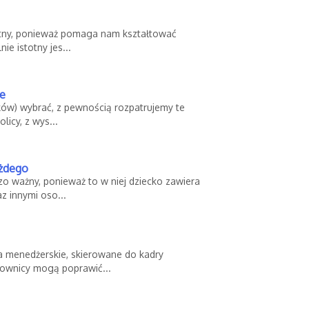
totny, ponieważ pomaga nam kształtować
e istotny jes...
ie
aków) wybrać, z pewnością rozpatrujemy te
licy, z wys...
ażdego
o ważny, ponieważ to w niej dziecko zawiera
z innymi oso...
ia menedżerskie, skierowane do kadry
rownicy mogą poprawić...