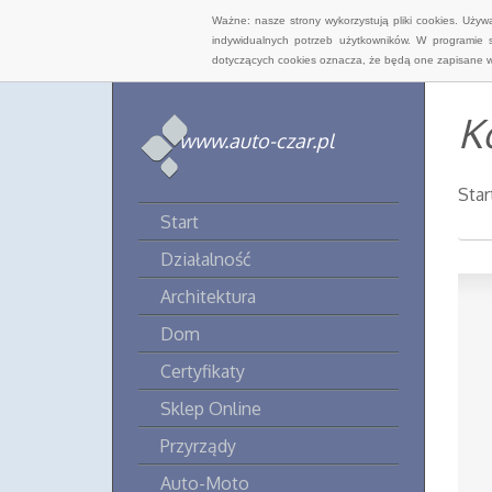
Ważne: nasze strony wykorzystują pliki cookies. Uży
indywidualnych potrzeb użytkowników. W programie 
dotyczących cookies oznacza, że będą one zapisane w
K
www.auto-czar.pl
Star
Start
Działalność
Architektura
Dom
Certyfikaty
Sklep Online
Przyrządy
Auto-Moto