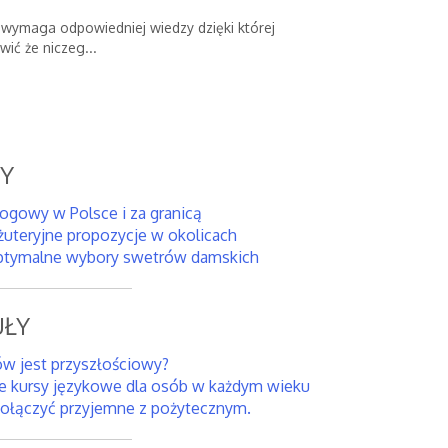
 wymaga odpowiedniej wiedzy dzięki której
ić że niczeg...
SY
rogowy w Polsce i za granicą
żuteryjne propozycje w okolicach
tymalne wybory swetrów damskich
ŁY
iów jest przyszłościowy?
e kursy językowe dla osób w każdym wieku
połączyć przyjemne z pożytecznym.