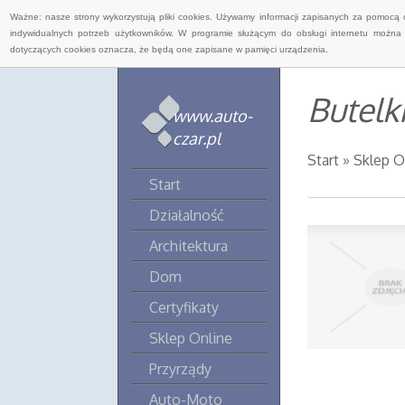
Ważne: nasze strony wykorzystują pliki cookies. Używamy informacji zapisanych za pomocą 
indywidualnych potrzeb użytkowników. W programie służącym do obsługi internetu można 
dotyczących cookies oznacza, że będą one zapisane w pamięci urządzenia.
Butelk
www.auto-
czar.pl
Start
»
Sklep O
Start
Działalność
Architektura
Dom
Certyfikaty
Sklep Online
Przyrządy
Auto-Moto