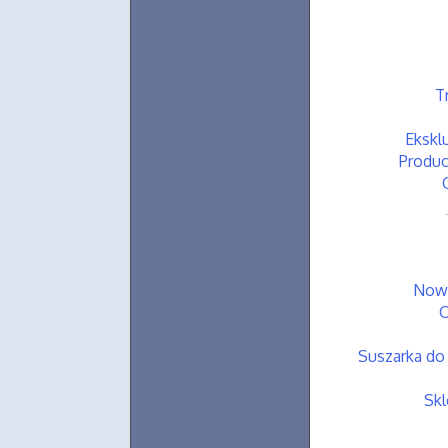
T
Ekskl
Produc
Nowo
O
Suszarka do 
Skl