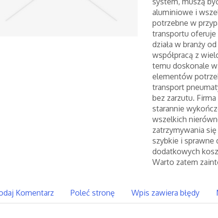
system, muszą być 
aluminiowe i wszel
potrzebne w przyp
transportu oferuj
działa w branży o
współpracą z wiel
temu doskonale wie
elementów potrzeb
transport pneumat
bez zarzutu. Firma
starannie wykończo
wszelkich nierówn
zatrzymywania się
szybkie i sprawne 
dodatkowych kosz
Warto zatem zaint
odaj Komentarz
Poleć stronę
Wpis zawiera błędy