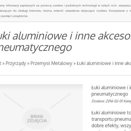
wamy informacji zapisanych za pomocą cookies i podobnych technologii w celach m.in. statyst
służącym do obsługi internetu można zmienić ustawienia dotyczące cookies. Korzystanie z 
 pamięci urządzenia.
uki aluminiowe i inne akceso
neumatycznego
t
»
Przyrządy
»
Przemysł Metalowy
»
Łuki aluminiowe i inne a
Łuki aluminiowe i 
pneumatycznego
Dodane: 2016-02-01
Kate
Łuki aluminiowe t
transportu pneuma
dobre efekty, wszy