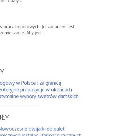
om. Upały...
 pracach polowych. Jej zadaniem jest
rzemieszanie. Aby jed...
SY
rogowy w Polsce i za granicą
żuteryjne propozycje w okolicach
tymalne wybory swetrów damskich
ŁY
Nowoczesne owijarki do palet
enicznych instalacji farmaceutycznych