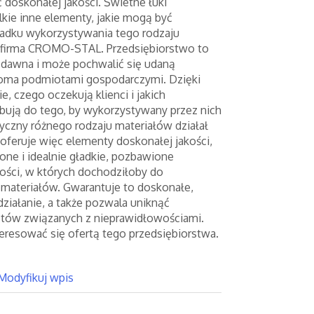
doskonałej jakości. Świetne łuki
kie inne elementy, jakie mogą być
adku wykorzystywania tego rodzaju
e firma CROMO-STAL. Przedsiębiorstwo to
d dawna i może pochwalić się udaną
oma podmiotami gospodarczymi. Dzięki
, czego oczekują klienci i jakich
ują do tego, by wykorzystywany przez nich
yczny różnego rodzaju materiałów działał
 oferuje więc elementy doskonałej jakości,
ne i idealnie gładkie, pozbawione
ości, w których dochodziłoby do
 materiałów. Gwarantuje to doskonałe,
działanie, a także pozwala uniknąć
tów związanych z nieprawidłowościami.
eresować się ofertą tego przedsiębiorstwa.
Modyfikuj wpis