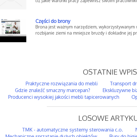
to, jakie warunki pracy zapewnisz swoim pracownik
Części do brony
Brona jest ważnym narzędziem, wykorzystywanym w
rozbijanie ziemi na mniejsze bruzdy i dokładne jej p
OSTATNIE WPI
Praktyczne rozwiązania do mebli
Transport d
Gdzie znaleźć smaczny marcepan?
Ekskluzywne bi
Producenci wysokiej jakości mebli tapicerowanych
Op
LOSOWE ARTYKU
TMK - automatyczne systemy sterowania c.o.
Mechaniczne sprzątanie dużych obiektów
Rury do higi