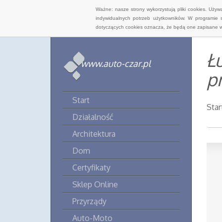
Ważne: nasze strony wykorzystują pliki cookies. Uży
indywidualnych potrzeb użytkowników. W programie 
dotyczących cookies oznacza, że będą one zapisane w
Ł
www.auto-czar.pl
p
Start
Star
Działalność
Architektura
Dom
Certyfikaty
Sklep Online
Przyrządy
Auto-Moto