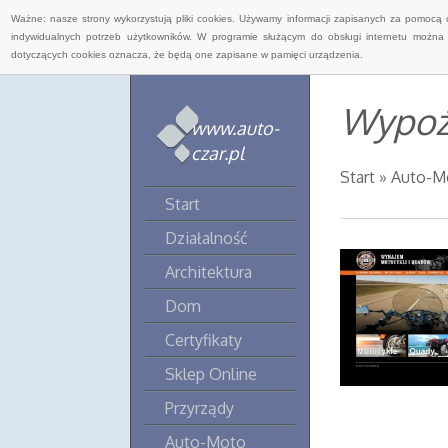
Ważne: nasze strony wykorzystują pliki cookies. Używamy informacji zapisanych za pomocą 
indywidualnych potrzeb użytkowników. W programie służącym do obsługi internetu można 
dotyczących cookies oznacza, że będą one zapisane w pamięci urządzenia.
Wypoż
www.auto-
czar.pl
Start
»
Auto-M
Start
Działalność
Architektura
Dom
Certyfikaty
Sklep Online
Przyrządy
Auto-Moto