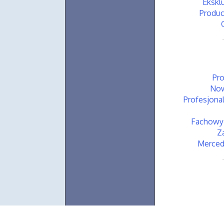
Ekskl
Produc
Pro
Now
Profesjona
Fachowy 
Z
Merced