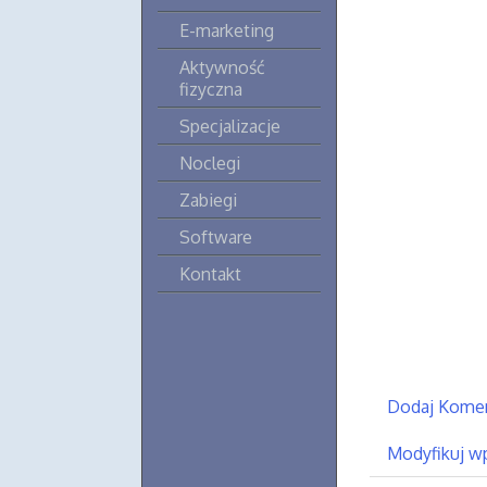
E-marketing
Aktywność
fizyczna
Specjalizacje
Noclegi
Zabiegi
Software
Kontakt
Dodaj Kome
Modyfikuj w