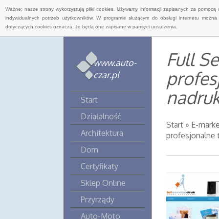
Ważne: nasze strony wykorzystują pliki cookies. Używamy informacji zapisanych za pomocą 
indywidualnych potrzeb użytkowników. W programie służącym do obsługi internetu można 
dotyczących cookies oznacza, że będą one zapisane w pamięci urządzenia.
Full Se
www.auto-
profes
czar.pl
nadru
Start
Działalność
Start
»
E-marke
Architektura
profesjonalne 
Dom
Certyfikaty
Sklep Online
Przyrządy
Auto-Moto