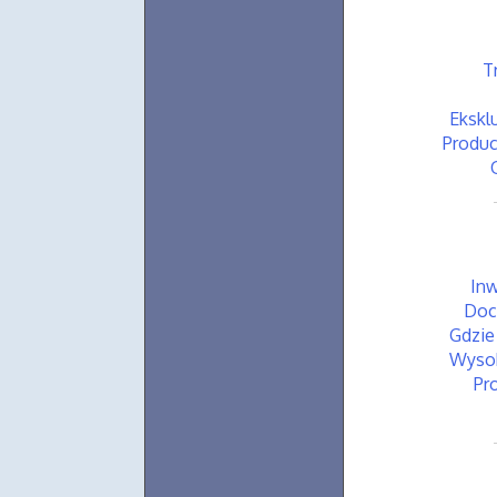
T
Ekskl
Produc
Inw
Doci
Gdzie
Wysok
Pr