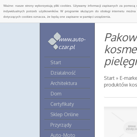
Ważne: nasze strony wykorzystują pliki cookies. Używamy informacji zapisanych za pomocą 
indywidualnych potrzeb użytkowników. W programie służącym do obsługi internetu można 
dotyczących cookies oznacza, że będą one zapisane w pamięci urządzenia.
Pakow
www.auto-
kosmet
czar.pl
pielęg
Start
Działalność
Start
»
E-marke
Architektura
produktów kos
Dom
Certyfikaty
Sklep Online
Przyrządy
Auto-Moto