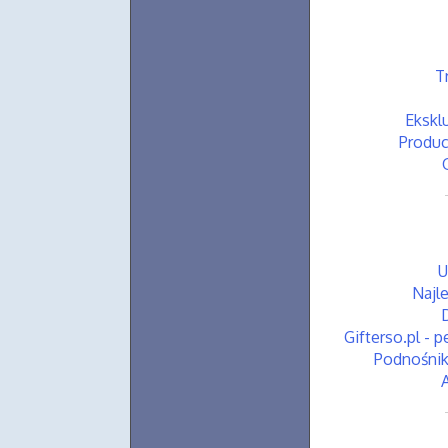
T
Ekskl
Produc
U
Najle
Gifterso.pl - 
Podnośnik