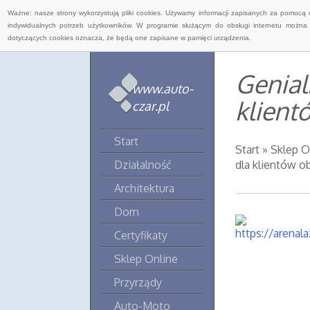
Ważne: nasze strony wykorzystują pliki cookies. Używamy informacji zapisanych za pomocą 
indywidualnych potrzeb użytkowników. W programie służącym do obsługi internetu można 
dotyczących cookies oznacza, że będą one zapisane w pamięci urządzenia.
Genial
www.auto-
klient
czar.pl
Start
Start
»
Sklep O
Działalność
dla klientów o
Architektura
Dom
Certyfikaty
Sklep Online
Przyrządy
Auto-Moto