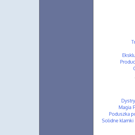
T
Ekskl
Produc
Dystr
Magia F
Poduszka po
Solidne klamki