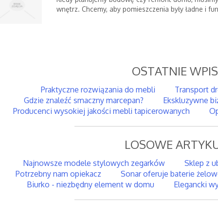
wnętrz. Chcemy, aby pomieszczenia były ładne i funk
OSTATNIE WPI
Praktyczne rozwiązania do mebli
Transport d
Gdzie znaleźć smaczny marcepan?
Ekskluzywne bi
Producenci wysokiej jakości mebli tapicerowanych
Op
LOSOWE ARTYKU
Najnowsze modele stylowych zegarków
Sklep z u
Potrzebny nam opiekacz
Sonar oferuje baterie żelo
Biurko - niezbędny element w domu
Elegancki wy