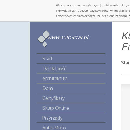
Ważne: nasze strony wykorzystują pliki cookies. Uży
indywidualnych potrzeb użytkowników. W programie 
dotyczących cookies oznacza, że będą one zapisane w
K
www.auto-czar.pl
E
Start
Star
Działalność
Architektura
Dom
Certyfikaty
Sklep Online
Przyrządy
Auto-Moto