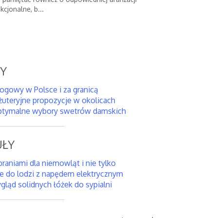
cjonalne, b...
SY
rogowy w Polsce i za granicą
żuteryjne propozycje w okolicach
tymalne wybory swetrów damskich
ŁY
braniami dla niemowląt i nie tylko
we do lodzi z napędem elektrycznym
gląd solidnych łóżek do sypialni