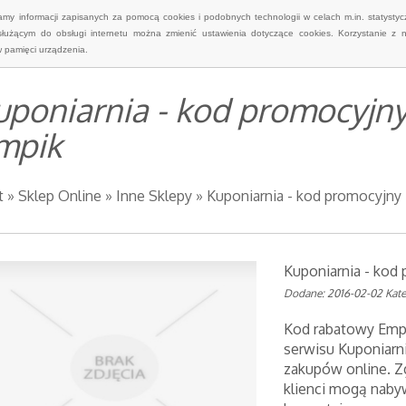
wamy informacji zapisanych za pomocą cookies i podobnych technologii w celach m.in. statyst
służącym do obsługi internetu można zmienić ustawienia dotyczące cookies. Korzystanie z 
 pamięci urządzenia.
uponiarnia - kod promocyjny
mpik
t
»
Sklep Online
»
Inne Sklepy
»
Kuponiarnia - kod promocyjny
Kuponiarnia - kod
Dodane: 2016-02-02
Kate
Kod rabatowy Empi
serwisu Kuponiarn
zakupów online. Z
klienci mogą nabyw