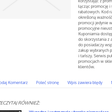
korzystając z prom
łącząc promocję 
rabatowych. Kod r
określoną ważność
promocji jedynie 
promocyjne nieusta
Kuponiarnia dostę
do skorzystania z 
do posiadaczy ws
zakup wybranych p
i tańszy. Serwis p
promocjach w skle
klientów.
odaj Komentarz
Poleć stronę
Wpis zawiera błędy
ECZYTAJ RÓWNIEŻ: