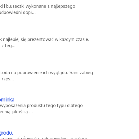
ki i bluzeczki wykonane z najlepszego
odpowiedni dopł...
ak najlepiej się prezentować w każdym czasie.
z teg...
metoda na poprawienie ich wyglądu. Sam zabieg
 rzęs...
kominka
 wyposażenia produktu tego typu dlatego
dnią jakością ...
grodu.
pamiętać również o odpowiedniej aranżacji