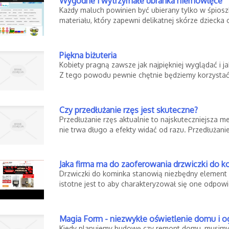
Wygodne i wytrzymałe ubranka niemowlęce
Każdy maluch powinien być ubierany tylko w śpiosz
materiału, który zapewni delikatnej skórze dziecka 
Piękna biżuteria
Kobiety pragną zawsze jak najpiękniej wyglądać i j
Z tego powodu pewnie chętnie będziemy korzystać 
Czy przedłużanie rzęs jest skuteczne?
Przedłużanie rzęs aktualnie to najskuteczniejsza 
nie trwa długo a efekty widać od razu. Przedłużanie
Jaka firma ma do zaoferowania drzwiczki do 
Drzwiczki do kominka stanowią niezbędny element
istotne jest to aby charakteryzował się one odpowie
Magia Form - niezwykłe oświetlenie domu i o
Kiedy planujemy budowę czy remont domu, musimy 