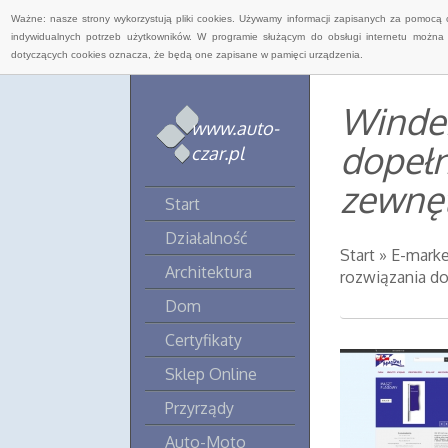
Ważne: nasze strony wykorzystują pliki cookies. Używamy informacji zapisanych za pomocą 
indywidualnych potrzeb użytkowników. W programie służącym do obsługi internetu można 
dotyczących cookies oznacza, że będą one zapisane w pamięci urządzenia.
Winder
www.auto-
dopełn
czar.pl
zewnę
Start
Działalność
Start
»
E-marke
Architektura
rozwiązania d
Dom
Certyfikaty
Sklep Online
Przyrządy
Auto-Moto