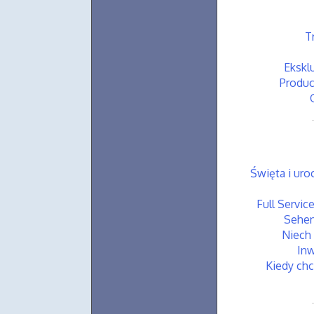
T
Ekskl
Produc
Święta i ur
Full Servic
Sehen
Niech 
Inw
Kiedy chc